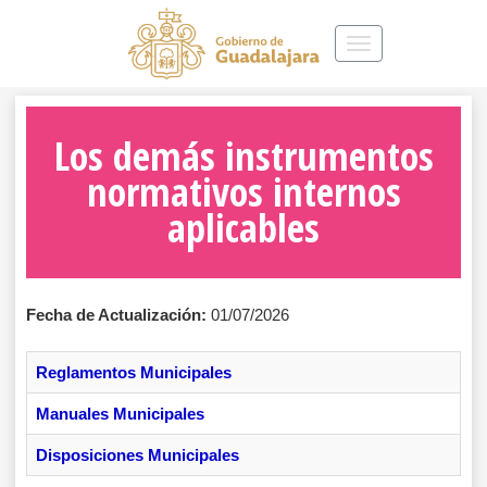
Toggle
navigation
Los demás instrumentos
normativos internos
aplicables
Fecha de Actualización:
01/07/2026
Reglamentos Municipales
Manuales Municipales
Disposiciones Municipales