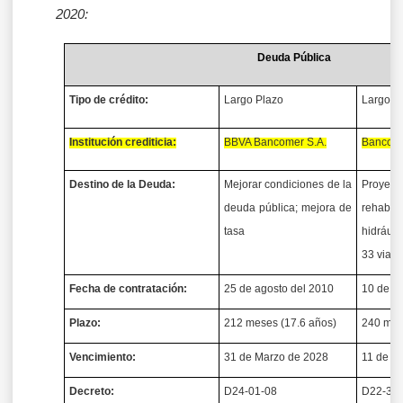
2020:
Deuda Pública
Tipo de crédito:
Largo Plazo
Largo P
Institución crediticia:
BBVA Bancomer S.A.
Banco Me
Destino de la Deuda:
Mejorar condiciones de la
Proyec
deuda pública; mejora de
rehabi
tasa
hidráuli
33 viali
Fecha de contratación:
25 de agosto del 2010
10 de e
Plazo:
212 meses (17.6 años)
240 mes
Vencimiento:
31 de Marzo de 2028
11 de E
Decreto:
D24-01-08
D22-34B