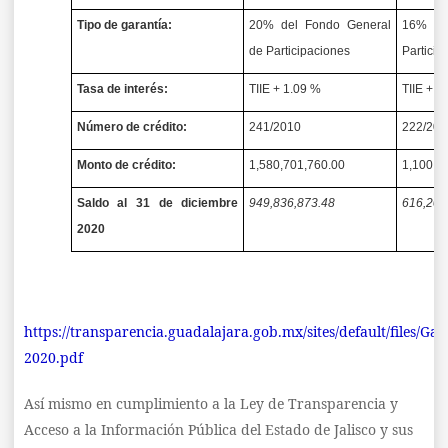
Tipo de garantía:
20% del Fondo General
16% de
de Participaciones
Particip
Tasa de interés:
TIIE + 1.09 %
TIIE + 0
Número de crédito:
241/2010
222/201
Monto de crédito:
1,580,701,760.00
1,100,0
Saldo al 31 de diciembre
949,836,873.48
616,203
2020
https://transparencia.guadalajara.gob.mx/sites/default/files/
2020.pdf
Así mismo en cumplimiento a la Ley de Transparencia y
Acceso a la Información Pública del Estado de Jalisco y sus