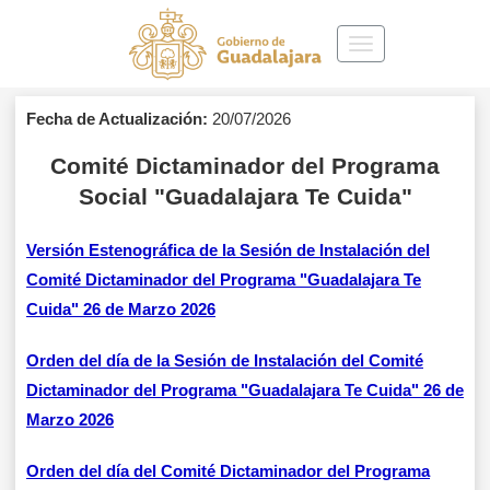
Toggle
navigation
Fecha de Actualización:
20/07/2026
Comité Dictaminador del Programa
Social "Guadalajara Te Cuida"
Versión Estenográfica de la Sesión de Instalación del
Comité Dictaminador del Programa "Guadalajara Te
Cuida" 26 de Marzo 2026
Orden del día de la Sesión de Instalación del Comité
Dictaminador del Programa "Guadalajara Te Cuida" 26 de
Marzo 2026
Orden del día del Comité Dictaminador del Programa