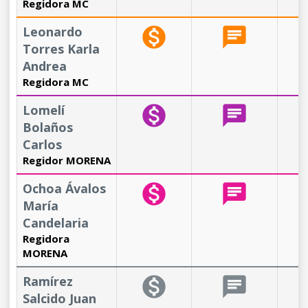
Regidora MC
Leonardo
monetization_on
chat
b
Torres Karla
Andrea
Regidora MC
Lomelí
monetization_on
chat
b
Bolaños
Carlos
Regidor MORENA
Ochoa Ávalos
monetization_on
chat
b
María
Candelaria
Regidora
MORENA
Ramírez
monetization_on
chat
b
Salcido Juan