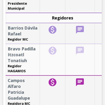
Presidente
Municipal
Regidores
Barrios Dávila
monetization_on
chat
b
Rafael
Regidor MC
Bravo Padilla
monetization_on
chat
b
Itzcoatl
Tonatiuh
Regidor
HAGAMOS
Campos
monetization_on
chat
b
Alfaro
Patricia
Guadalupe
Regidora MC