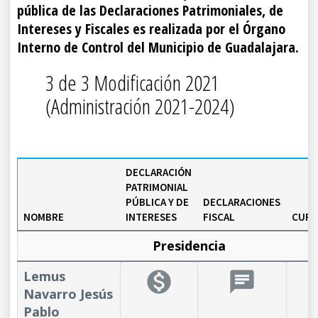
pública de las Declaraciones Patrimoniales, de
Intereses y Fiscales es realizada por el Órgano
Interno de Control del Municipio de Guadalajara.
3 de 3 Modificación 2021
(Administración 2021-2024)
DECLARACIÓN
PATRIMONIAL
PÚBLICA Y DE
DECLARACIONES
NOMBRE
INTERESES
FISCAL
CURR
Presidencia
Lemus
monetization_on
chat
b
Navarro Jesús
Pablo