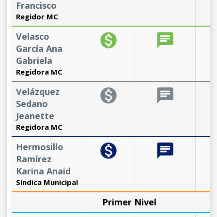
Francisco
Regidor MC
Velasco
monetization_on
chat
b
García Ana
Gabriela
Regidora MC
Velázquez
monetization_on
chat
b
Sedano
Jeanette
Regidora MC
Hermosillo
monetization_on
chat
b
Ramírez
Karina Anaid
Síndica Municipal
Primer Nivel