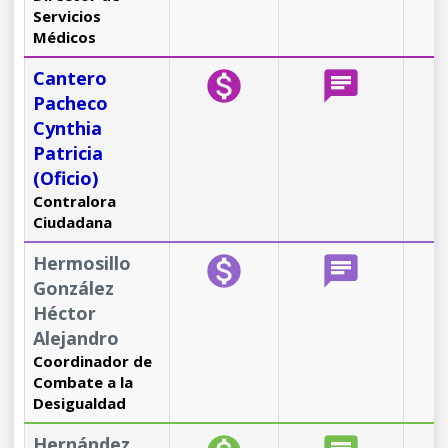
Servicios
Médicos
Cantero
monetization_on
chat
b
Pacheco
Cynthia
Patricia
(Oficio)
Contralora
Ciudadana
Hermosillo
monetization_on
chat
b
González
Héctor
Alejandro
Coordinador de
Combate a la
Desigualdad
Hernández