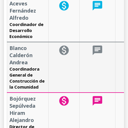
Aceves
monetization_on
chat
b
Fernández
Alfredo
Coordinador de
Desarrollo
Económico
Blanco
monetization_on
chat
b
Calderón
Andrea
Coordinadora
General de
Construcción de
la Comunidad
Bojórquez
monetization_on
chat
b
Sepúlveda
Hiram
Alejandro
Director de