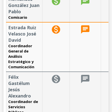
monetization_on
chat
b
González Juan
Pablo
Comisario
Estrada Ruiz
monetization_on
chat
b
Velasco José
David
Coordinador
General de
Análisis
Estratégico y
Comunicación
Félix
monetization_on
chat
b
Gastélum
Jesús
Alexandro
Coordinador de
Servicios