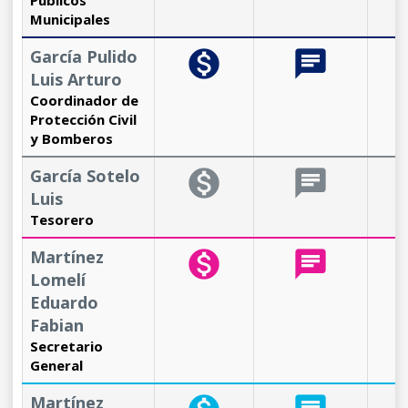
Públicos
Municipales
García Pulido
monetization_on
chat
b
Luis Arturo
Coordinador de
Protección Civil
y Bomberos
García Sotelo
monetization_on
chat
b
Luis
Tesorero
Martínez
monetization_on
chat
b
Lomelí
Eduardo
Fabian
Secretario
General
Martínez