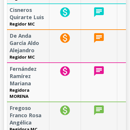
Cisneros
monetization_on
chat
b
Quirarte Luis
Regidor MC
De Anda
monetization_on
chat
b
García Aldo
Alejandro
Regidor MC
Fernández
monetization_on
chat
b
Ramírez
Mariana
Regidora
MORENA
Fregoso
monetization_on
chat
b
Franco Rosa
Angélica
Regidora MC