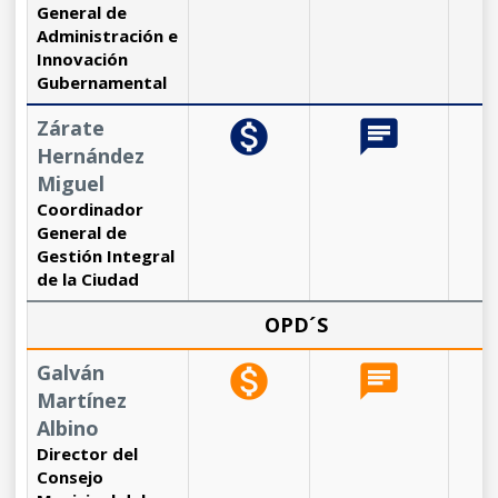
General de
Administración e
Innovación
Gubernamental
Zárate
monetization_on
chat
b
Hernández
Miguel
Coordinador
General de
Gestión Integral
de la Ciudad
OPD´S
Galván
monetization_on
chat
b
Martínez
Albino
Director del
Consejo