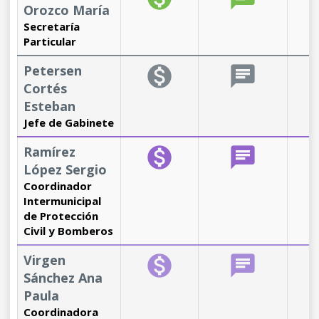
Orozco María
Secretaría
Particular
Petersen
monetization_on
chat
b
Cortés
Esteban
Jefe de Gabinete
Ramírez
monetization_on
chat
b
López Sergio
Coordinador
Intermunicipal
de Protección
Civil y Bomberos
Virgen
monetization_on
chat
b
Sánchez Ana
Paula
Coordinadora