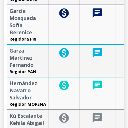
García
monetization_on
chat
b
Mosqueda
Sofía
Berenice
Regidora PRI
Garza
monetization_on
chat
b
Martínez
Fernando
Regidor PAN
Hernández
monetization_on
chat
b
Navarro
Salvador
Regidor MORENA
Kú Escalante
monetization_on
chat
b
Kehila Abigail