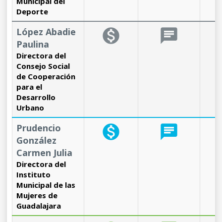
Municipal del
Deporte
López Abadie
monetization_on
chat
b
Paulina
Directora del
Consejo Social
de Cooperación
para el
Desarrollo
Urbano
Prudencio
monetization_on
chat
b
González
Carmen Julia
Directora del
Instituto
Municipal de las
Mujeres de
Guadalajara