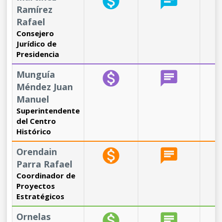
monetization_on
chat
b
Ramírez
Rafael
Consejero
Jurídico de
Presidencia
Munguía
monetization_on
chat
b
Méndez Juan
Manuel
Superintendente
del Centro
Histórico
Orendain
monetization_on
chat
b
Parra Rafael
Coordinador de
Proyectos
Estratégicos
Ornelas
monetization_on
chat
b