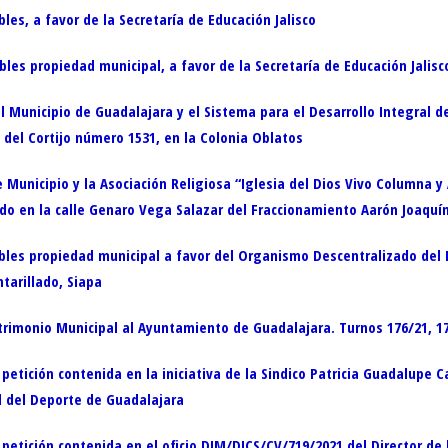
s, a favor de la Secretaría de Educación Jalisco
es propiedad municipal, a favor de la Secretaría de Educación Jalisc
Municipio de Guadalajara y el Sistema para el Desarrollo Integral de
 del Cortijo número 1531, en la Colonia Oblatos
Municipio y la Asociación Religiosa “Iglesia del Dios Vivo Columna y 
do en la calle Genaro Vega Salazar del Fraccionamiento Aarón Joaquí
les propiedad municipal a favor del Organismo Descentralizado del
tarillado, Siapa
rimonio Municipal al Ayuntamiento de Guadalajara. Turnos 176/21, 177
 petición contenida en la iniciativa de la Sindico Patricia Guadalupe 
l del Deporte de Guadalajara
petición contenida en el oficio DJM/DJCS/CV/719/2021 del Director de l