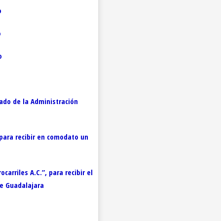
o
o
o
ado de la Administración
 para recibir en comodato un
arriles A.C.”, para recibir el
de Guadalajara