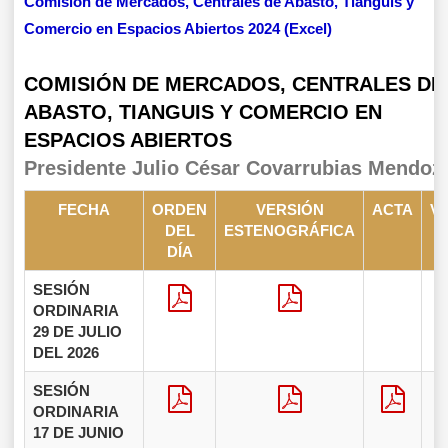
Comisión de Mercados, Centrales de Abasto, Tianguis y
Comercio en Espacios Abiertos 2024 (Excel)
COMISIÓN DE MERCADOS, CENTRALES DE
ABASTO, TIANGUIS Y COMERCIO EN
ESPACIOS ABIERTOS
Presidente Julio César Covarrubias Mendoz
FECHA
ORDEN
VERSIÓN
ACTA
V
DEL
ESTENOGRÁFICA
DÍA
SESIÓN
ORDINARIA
29 DE JULIO
DEL 2026
SESIÓN
ORDINARIA
17 DE JUNIO