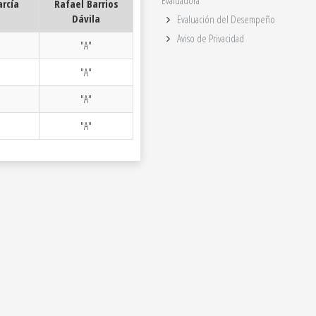
Evaluadora
arcía
Rafael Barrios
Dávila
Evaluación del Desempeño
Aviso de Privacidad
"A"
"A"
"A"
"A"