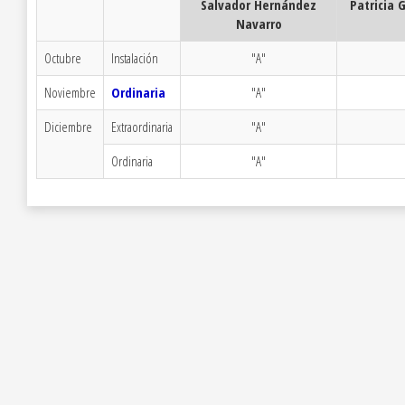
Salvador Hernández
Patricia
Navarro
Octubre
Instalación
"A"
Noviembre
Ordinaria
"A"
Diciembre
Extraordinaria
"A"
Ordinaria
"A"