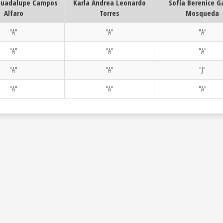
 Guadalupe Campos
Karla Andrea Leonardo
Sofía Berenice G
Alfaro
Torres
Mosqueda
"A"
"A"
"A"
"A"
"A"
"A"
"A"
"A"
"J"
"A"
"A"
"A"