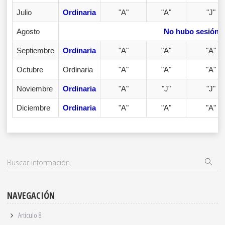
Julio
Ordinaria
"A"
"A"
"J"
Agosto
No hubo sesión
Septiembre
Ordinaria
"A"
"A"
"A"
Octubre
Ordinaria
"A"
"A"
"A"
Noviembre
Ordinaria
"A"
"J"
"J"
Diciembre
Ordinaria
"A"
"A"
"A"
NAVEGACIÓN
Artículo 8