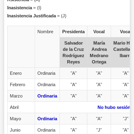
Inasistencia
= (I)
Inasistencia Justificada
= (J)
Nombre
Presidenta
Vocal
Vocal
Salvador
María
Mario Hu
de la Cruz
Andrea
Castellan
Rodríguez
Medrano
lbarra
Reyes
Ortega
Enero
Ordinaria
"A"
"A"
"A"
Febrero
Ordinaria
"A"
"A"
"A"
Marzo
Ordinaria
"A"
"A"
"A"
Abril
No hubo sesión
Mayo
Ordinaria
"A"
"A"
"J"
Junio
Ordinaria
"A"
"J"
"A"