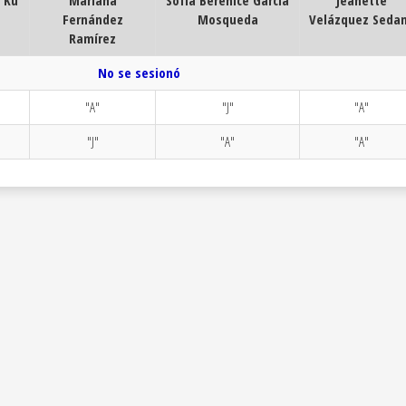
l Kú
Mariana
Sofía Berenice García
Jeanette
Fernández
Mosqueda
Velázquez Seda
Ramírez
No se sesionó
"A"
"J"
"A"
"J"
"A"
"A"