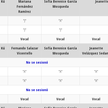
l Kú
Mariana
Sofía Berenice García
Jeanett
Fernández
Mosqueda
Ramírez
"J"
"A"
"J"
"J"
Vocal
Vocal
Vocal
l Kú
Fernando Salazar
Sofía Berenice García
Jeanette
Vicentello
Mosqueda
Velázquez Seda
No se sesionó
"A"
"A"
"A"
"A"
"A"
"A"
No se sesionó
Vocal
Vocal
Vocal