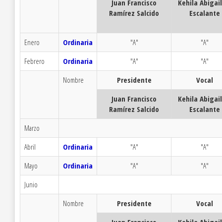
Juan Francisco
Kehila Abigai
Ramírez Salcido
Escalante
Enero
Ordinaria
"A"
"A"
Febrero
Ordinaria
"A"
"A"
Nombre
Presidente
Vocal
Juan Francisco
Kehila Abigai
Ramírez Salcido
Escalante
Marzo
Abril
Ordinaria
"A"
"A"
Mayo
Ordinaria
"A"
"A"
Junio
Nombre
Presidente
Vocal