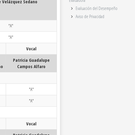
Evaluadora
e Velázquez Sedano
Evaluación del Desempeño
Aviso de Privacidad
"A"
"A"
Vocal
Patricia Guadalupe
no
Campos Alfaro
"A"
"A"
Vocal