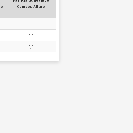
Patricia Guadalupe
no
Campos Alfaro
"J"
"J"