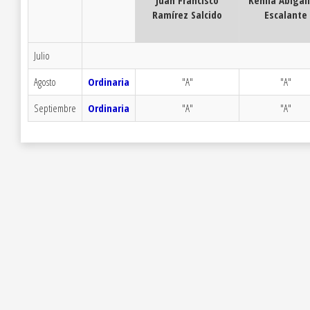
Juan Francisco
Kehila Abigai
Ramírez Salcido
Escalante
Julio
Agosto
Ordinaria
"A"
"A"
Septiembre
Ordinaria
"A"
"A"