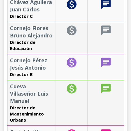
Chávez Aguilera
monetization_on
chat
Juan Carlos
Director C
Cornejo Flores
monetization_on
chat
Bruno Alejandro
Director de
Educación
Cornejo Pérez
monetization_on
chat
Jesús Antonio
Director B
Cueva
monetization_on
chat
Villaseñor Luis
Manuel
Director de
Mantenimiento
Urbano