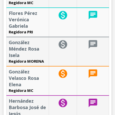
Regidora MC
Flores Pérez
monetization_on
chat
Verónica
Gabriela
Regidora PRI
González
monetization_on
chat
Méndez Rosa
Isela
Regidora MORENA
González
monetization_on
chat
Velasco Rosa
Elena
Regidora MC
Hernández
monetization_on
chat
Barbosa José de
Jesús