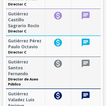
Director C
Gutiérrez
monetization_on
chat
Castillo
Sagrario Rocío
Director C
Gutiérrez Pérez
monetization_on
chat
Paulo Octavio
Director C
Gutiérrez
monetization_on
chat
Santos
Fernando
Director de Aseo
Público
Gutiérrez
monetization_on
chat
Valadez Luis
Enrique