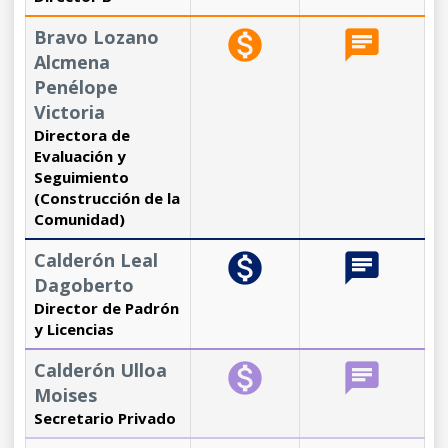
Bravo Lozano
monetization_on
chat
Alcmena
Penélope
Victoria
Directora de
Evaluación y
Seguimiento
(Construcción de la
Comunidad)
Calderón Leal
monetization_on
chat
Dagoberto
Director de Padrón
y Licencias
Calderón Ulloa
monetization_on
chat
Moises
Secretario Privado