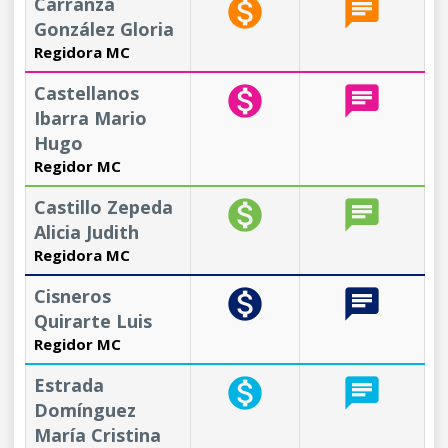
Carranza
monetization_on
chat
González Gloria
Regidora MC
Castellanos
monetization_on
chat
Ibarra Mario
Hugo
Regidor MC
Castillo Zepeda
monetization_on
chat
Alicia Judith
Regidora MC
Cisneros
monetization_on
chat
Quirarte Luis
Regidor MC
Estrada
monetization_on
chat
Domínguez
María Cristina