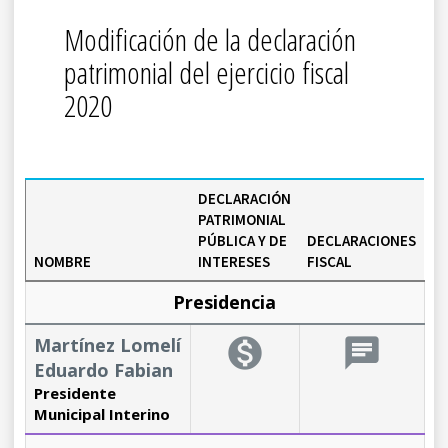
Modificación de la declaración
patrimonial del ejercicio fiscal
2020
DECLARACIÓN
PATRIMONIAL
PÚBLICA Y DE
DECLARACIONES
NOMBRE
INTERESES
FISCAL
Presidencia
Martínez Lomelí
monetization_on
chat
Eduardo Fabian
Presidente
Municipal Interino