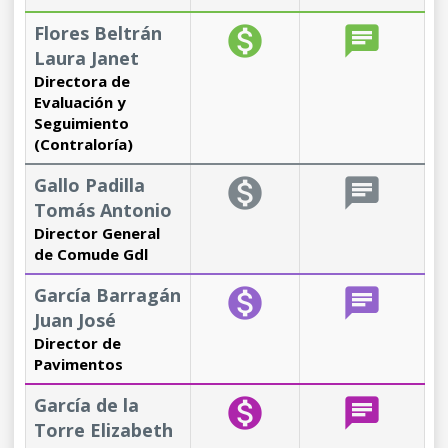
Flores Beltrán
monetization_on
chat
Laura Janet
Directora de
Evaluación y
Seguimiento
(Contraloría)
Gallo Padilla
monetization_on
chat
Tomás Antonio
Director General
de Comude Gdl
García Barragán
monetization_on
chat
Juan José
Director de
Pavimentos
García de la
monetization_on
chat
Torre Elizabeth