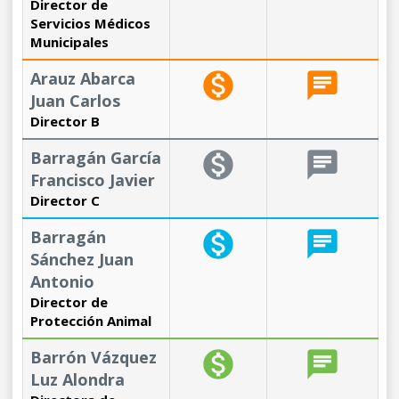
Director de
Servicios Médicos
Municipales
Arauz Abarca
monetization_on
chat
Juan Carlos
Director B
Barragán García
monetization_on
chat
Francisco Javier
Director C
Barragán
monetization_on
chat
Sánchez Juan
Antonio
Director de
Protección Animal
Barrón Vázquez
monetization_on
chat
Luz Alondra