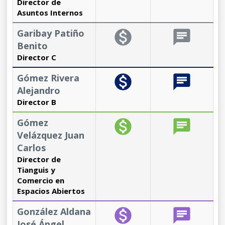
Director de
Asuntos Internos
Garibay Patiño
monetization_on
chat
Benito
Director C
Gómez Rivera
monetization_on
chat
Alejandro
Director B
Gómez
monetization_on
chat
Velázquez Juan
Carlos
Director de
Tianguis y
Comercio en
Espacios Abiertos
González Aldana
monetization_on
chat
José Ángel