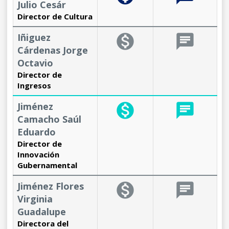
Julio Cesár
Director de Cultura
Iñiguez
monetization_on
chat
Cárdenas Jorge
Octavio
Director de
Ingresos
Jiménez
monetization_on
chat
Camacho Saúl
Eduardo
Director de
Innovación
Gubernamental
Jiménez Flores
monetization_on
chat
Virginia
Guadalupe
Directora del