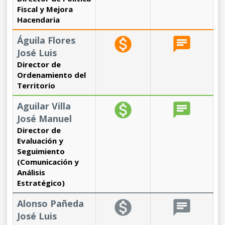
Fiscal y Mejora
Hacendaria
Águila Flores
monetization_on
chat
José Luis
Director de
Ordenamiento del
Territorio
Aguilar Villa
monetization_on
chat
José Manuel
Director de
Evaluación y
Seguimiento
(Comunicación y
Análisis
Estratégico)
Alonso Pañeda
monetization_on
chat
José Luis