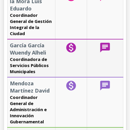
la Mora Luis
Eduardo
Coordinador
General de Gestión
Integral de la
Ciudad
García García
monetization_on
chat
Wuendy Alheli
Coordinadora de
Servicios Públicos
Municipales
Mendoza
monetization_on
chat
Martínez David
Coordinador
General de
Administración e
Innovación
Gubernamental