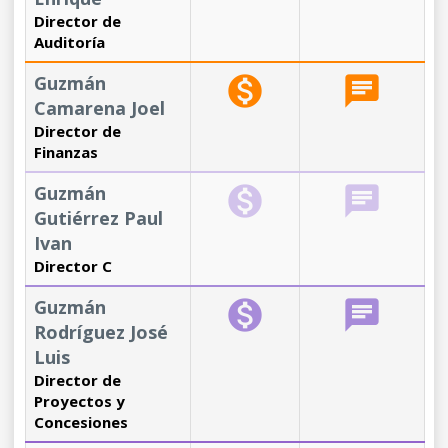
Director de
Auditoría
Guzmán
monetization_on
chat
Camarena Joel
Director de
Finanzas
Guzmán
monetization_on
chat
Gutiérrez Paul
Ivan
Director C
Guzmán
monetization_on
chat
Rodríguez José
Luis
Director de
Proyectos y
Concesiones