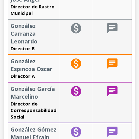
Director de Rastro
Municipal
González
monetization_on
chat
Carranza
Leonardo
Director B
González
monetization_on
chat
Espinoza Oscar
Director A
González García
monetization_on
chat
Marcelino
Director de
Corresponsabilidad
Social
González Gómez
monetization_on
chat
Manuel Efraín