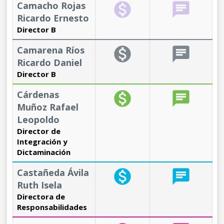
Camacho Rojas
monetization_on
chat
Ricardo Ernesto
Director B
Camarena Ríos
monetization_on
chat
Ricardo Daniel
Director B
Cárdenas
monetization_on
chat
Muñoz Rafael
Leopoldo
Director de
Integración y
Dictaminación
Castañeda Ávila
monetization_on
chat
Ruth Isela
Directora de
Responsabilidades