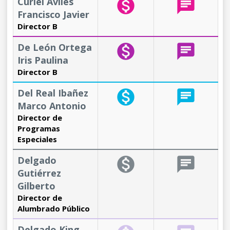
Curiel Avilés
monetization_on
chat
Francisco Javier
Director B
De León Ortega
monetization_on
chat
Iris Paulina
Director B
Del Real Ibañez
monetization_on
chat
Marco Antonio
Director de
Programas
Especiales
Delgado
monetization_on
chat
Gutiérrez
Gilberto
Director de
Alumbrado Público
Delgado King