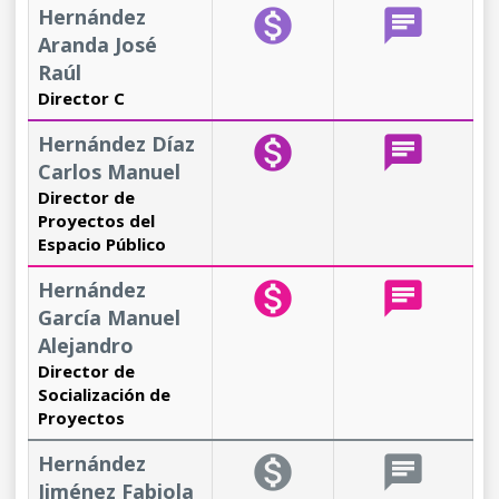
Hernández
monetization_on
chat
Aranda José
Raúl
Director C
Hernández Díaz
monetization_on
chat
Carlos Manuel
Director de
Proyectos del
Espacio Público
Hernández
monetization_on
chat
García Manuel
Alejandro
Director de
Socialización de
Proyectos
Hernández
monetization_on
chat
Jiménez Fabiola