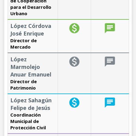
de Cooperación
para el Desarrollo
Urbano
López Córdova
monetization_on
chat
José Enrique
Director de
Mercado
López
monetization_on
chat
Marmolejo
Anuar Emanuel
Director de
Patrimonio
López Sahagún
monetization_on
chat
Felipe de Jesús
Coordinación
Municipal de
Protección Civil