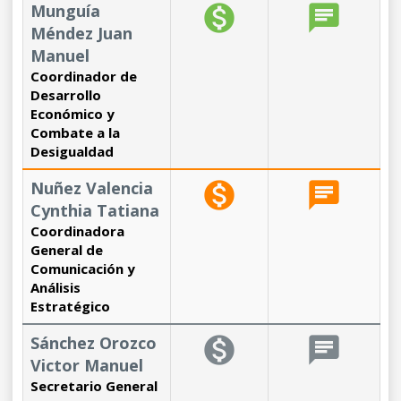
Munguía
monetization_on
chat
Méndez Juan
Manuel
Coordinador de
Desarrollo
Económico y
Combate a la
Desigualdad
Nuñez Valencia
monetization_on
chat
Cynthia Tatiana
Coordinadora
General de
Comunicación y
Análisis
Estratégico
Sánchez Orozco
monetization_on
chat
Victor Manuel
Secretario General