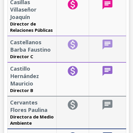
Casillas
monetization_on
chat
Villaseñor
Joaquín
Director de
Relaciones Públicas
Castellanos
monetization_on
chat
Barba Faustino
Director C
Castillo
monetization_on
chat
Hernández
Mauricio
Director B
Cervantes
monetization_on
chat
Flores Paulina
Directora de Medio
Ambiente