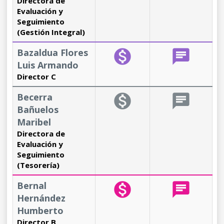
Directora de
Evaluación y
Seguimiento
(Gestión Integral)
Bazaldua Flores
monetization_on
chat
Luis Armando
Director C
Becerra
monetization_on
chat
Bañuelos
Maribel
Directora de
Evaluación y
Seguimiento
(Tesorería)
Bernal
monetization_on
chat
Hernández
Humberto
Director B