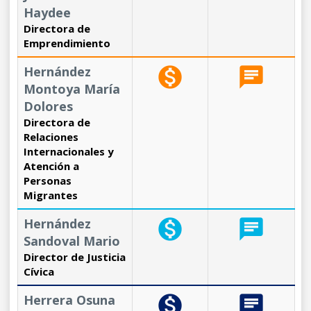
Haydee
Directora de
Emprendimiento
Hernández
monetization_on
chat
Montoya María
Dolores
Directora de
Relaciones
Internacionales y
Atención a
Personas
Migrantes
Hernández
monetization_on
chat
Sandoval Mario
Director de Justicia
Cívica
Herrera Osuna
monetization_on
chat