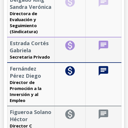
monetization_on
chat
Sandra Verónica
Directora de
Evaluación y
Seguimiento
(Sindicatura)
Estrada Cortés
monetization_on
chat
Gabriela
Secretaria Privado
Fernández
monetization_on
chat
Pérez Diego
Director de
Promoción a la
Inversión y al
Empleo
Figueroa Solano
monetization_on
chat
Héctor
Director C