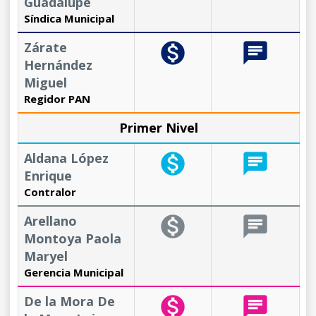
Guadalupe
Síndica Municipal
Zárate
monetization_on
chat
Hernández
Miguel
Regidor PAN
Primer Nivel
Aldana López
monetization_on
chat
Enrique
Contralor
Arellano
monetization_on
chat
Montoya Paola
Maryel
Gerencia Municipal
De la Mora De
monetization_on
chat