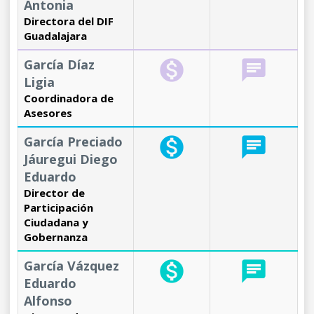
Antonia
Directora del DIF
Guadalajara
García Díaz
monetization_on
chat
Ligia
Coordinadora de
Asesores
García Preciado
monetization_on
chat
Jáuregui Diego
Eduardo
Director de
Participación
Ciudadana y
Gobernanza
García Vázquez
monetization_on
chat
Eduardo
Alfonso