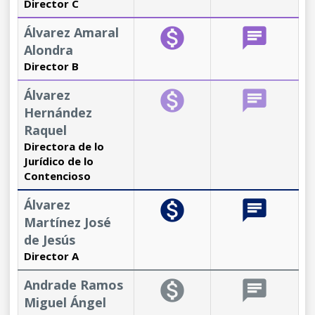
Director C
Álvarez Amaral
monetization_on
chat
Alondra
Director B
Álvarez
monetization_on
chat
Hernández
Raquel
Directora de lo
Jurídico de lo
Contencioso
Álvarez
monetization_on
chat
Martínez José
de Jesús
Director A
Andrade Ramos
monetization_on
chat
Miguel Ángel