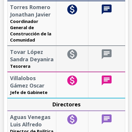
Torres Romero
monetization_on
chat
Jonathan Javier
Coordinador
General de
Construcción de la
Comunidad
Tovar López
monetization_on
chat
Sandra Deyanira
Tesorera
Villalobos
monetization_on
chat
Gámez Oscar
Jefe de Gabinete
Directores
Aguas Venegas
monetization_on
chat
Luis Alfredo
Director de Política