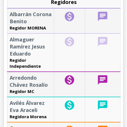
Regidores
Albarrán Corona
monetization_on
chat
Benito
Regidor MORENA
Almaguer
monetization_on
chat
Ramírez Jesus
Eduardo
Regidor
Independiente
Arredondo
monetization_on
chat
Chávez Rosalío
Regidor MC
Avilés Álvarez
monetization_on
chat
Eva Araceli
Regidora Morena