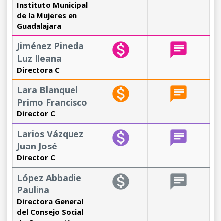
Instituto Municipal
de la Mujeres en
Guadalajara
Jiménez Pineda
monetization_on
chat
Luz Ileana
Directora C
Lara Blanquel
monetization_on
chat
Primo Francisco
Director C
Larios Vázquez
monetization_on
chat
Juan José
Director C
López Abbadie
monetization_on
chat
Paulina
Directora General
del Consejo Social