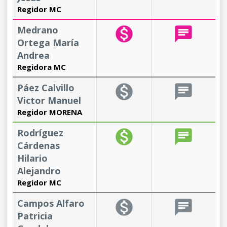
Regidor MC
Medrano
monetization_on
chat
Ortega María
Andrea
Regidora MC
Páez Calvillo
monetization_on
chat
Victor Manuel
Regidor MORENA
Rodríguez
monetization_on
chat
Cárdenas
Hilario
Alejandro
Regidor MC
Campos Alfaro
monetization_on
chat
Patricia